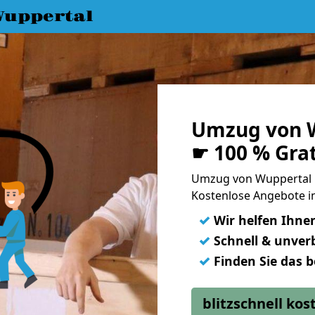
uppertal
Umzug von W
☛ 100 % Gra
Umzug von Wuppertal 
Kostenlose Angebote i
✓
Wir helfen Ihne
✓
Schnell & unverb
✓
Finden Sie das 
blitzschnell ko