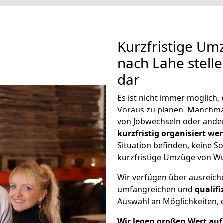
Kurzfristige U
nach Lahe stell
dar
Es ist nicht immer möglich
Voraus zu planen. Manchm
von Jobwechseln oder ander
kurzfristig organisiert we
Situation befinden, keine So
kurzfristige Umzüge von Wu
Wir verfügen über ausreic
umfangreichen und
qualif
Auswahl an Möglichkeiten, d
Wir legen großen Wert auf 