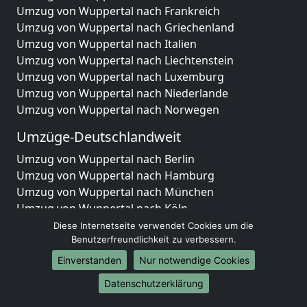
Umzug von Wuppertal nach Frankreich
Umzug von Wuppertal nach Griechenland
Umzug von Wuppertal nach Italien
Umzug von Wuppertal nach Liechtenstein
Umzug von Wuppertal nach Luxemburg
Umzug von Wuppertal nach Niederlande
Umzug von Wuppertal nach Norwegen
Umzüge-Deutschlandweit
Umzug von Wuppertal nach Berlin
Umzug von Wuppertal nach Hamburg
Umzug von Wuppertal nach München
Umzug von Wuppertal nach Köln
Umzug von Wuppertal nach Frankfurt am Main
Diese Internetseite verwendet Cookies um die
Umzug von Wuppertal nach Stuttgart
Benutzerfreundlichkeit zu verbessern.
Umzug von Wuppertal nach Düsseldorf
Einverstanden
Nur notwendige Cookies
Umzug von Wuppertal nach Leipzig
Datenschutzerklärung
Umzug von Wuppertal nach Dortmund
Umzug von Wuppertal nach Essen