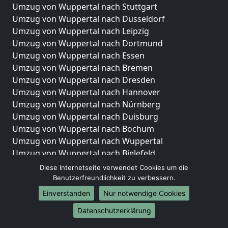
Umzug von Wuppertal nach Stuttgart
Umzug von Wuppertal nach Düsseldorf
Umzug von Wuppertal nach Leipzig
Umzug von Wuppertal nach Dortmund
Umzug von Wuppertal nach Essen
Umzug von Wuppertal nach Bremen
Umzug von Wuppertal nach Dresden
Umzug von Wuppertal nach Hannover
Umzug von Wuppertal nach Nürnberg
Umzug von Wuppertal nach Duisburg
Umzug von Wuppertal nach Bochum
Umzug von Wuppertal nach Wuppertal
Umzug von Wuppertal nach Bielefeld
Umzug von Wuppertal nach Bonn
Diese Internetseite verwendet Cookies um die
Umzug von Wuppertal nach Münster
Benutzerfreundlichkeit zu verbessern.
Einverstanden
Nur notwendige Cookies
Internationale-Umzüge
Datenschutzerklärung
Umzug von Wuppertal nach Brasilien
Umzug von Wuppertal nach Brunei Darussalam