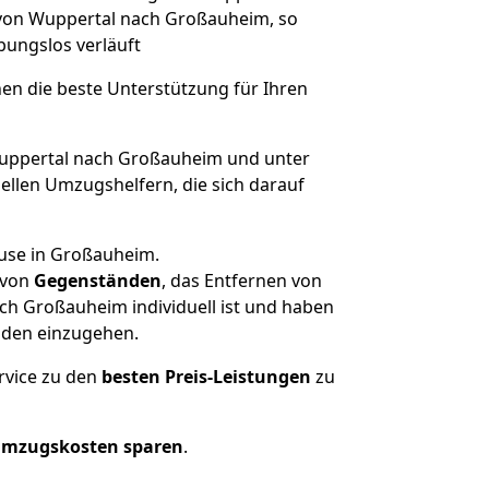
e von Wuppertal nach Großauheim, so
ibungslos verläuft
nen die beste Unterstützung für Ihren
ppertal nach Großauheim und unter
llen Umzugshelfern, die sich darauf
ause in Großauheim.
von
Gegenständen
, das Entfernen von
ch Großauheim individuell ist und haben
nden einzugehen.
rvice zu den
besten Preis-Leistungen
zu
Umzugskosten sparen
.