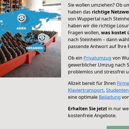
Sie wollen umziehen? Ob um
haben das
richtige Netzw
von Wuppertal nach Steinhe
haben wir die richtige Lösu
Fragen wollen,
was kostet
nach Steinheim – dann wähl
passende Antwort auf Ihre 
Ob ein
Privatumzug
von Wup
gewerblicher Umzug nach S
problemlos und stressfrei 
Allzeit bereit für Ihren
Firm
Klaviertransport
,
Studente
eine optimale
Beiladung
von
Erhalten Sie jetzt
in nur we
kostenfreie Angebote.