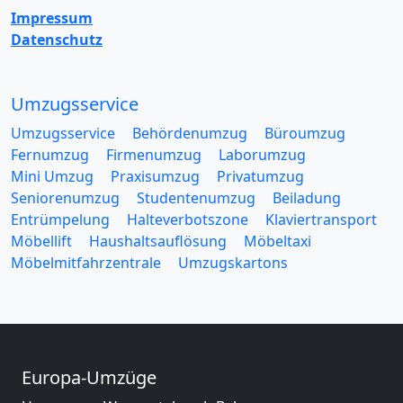
Impressum
Datenschutz
Umzugsservice
Umzugsservice
Behördenumzug
Büroumzug
Fernumzug
Firmenumzug
Laborumzug
Mini Umzug
Praxisumzug
Privatumzug
Seniorenumzug
Studentenumzug
Beiladung
Entrümpelung
Halteverbotszone
Klaviertransport
Möbellift
Haushaltsauflösung
Möbeltaxi
Möbelmitfahrzentrale
Umzugskartons
Europa-Umzüge