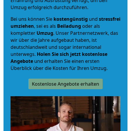
Erfahrung und Ausrüstung verfügt, um den
Umzug erfolgreich durchzuführen.
Bei uns können Sie
kostengünstig
und
stressfrei
umziehen
, sei es als
Beiladung
oder als
kompletter
Umzug
. Unser Partnernetzwerk, das
wir über die Jahre aufgebaut haben, ist
deutschlandweit und sogar international
unterwegs.
Holen Sie sich jetzt kostenlose
Angebote
und erhalten Sie einen ersten
Überblick über die Kosten für Ihren Umzug.
Kostenlose Angebote erhalten