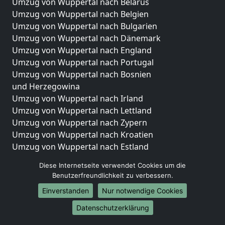
Umzug von Wuppertal nach Belarus
Umzug von Wuppertal nach Belgien
Umzug von Wuppertal nach Bulgarien
Umzug von Wuppertal nach Dänemark
Umzug von Wuppertal nach England
Umzug von Wuppertal nach Portugal
Umzug von Wuppertal nach Bosnien
und Herzegowina
Umzug von Wuppertal nach Irland
Umzug von Wuppertal nach Lettland
Umzug von Wuppertal nach Zypern
Umzug von Wuppertal nach Kroatien
Umzug von Wuppertal nach Estland
Umzug von Wuppertal nach Finnland
Diese Internetseite verwendet Cookies um die
Umzug von Wuppertal nach Frankreich
Benutzerfreundlichkeit zu verbessern.
Umzug von Wuppertal nach Griechenland
Einverstanden
Nur notwendige Cookies
Umzug von Wuppertal nach Italien
Umzug von Wuppertal nach Liechtenstein
Datenschutzerklärung
Umzug von Wuppertal nach Luxemburg