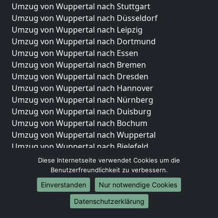
Umzug von Wuppertal nach Stuttgart
Umzug von Wuppertal nach Düsseldorf
Umzug von Wuppertal nach Leipzig
Umzug von Wuppertal nach Dortmund
Umzug von Wuppertal nach Essen
Umzug von Wuppertal nach Bremen
Umzug von Wuppertal nach Dresden
Umzug von Wuppertal nach Hannover
Umzug von Wuppertal nach Nürnberg
Umzug von Wuppertal nach Duisburg
Umzug von Wuppertal nach Bochum
Umzug von Wuppertal nach Wuppertal
Umzug von Wuppertal nach Bielefeld
Umzug von Wuppertal nach Bonn
Diese Internetseite verwendet Cookies um die
Umzug von Wuppertal nach Münster
Benutzerfreundlichkeit zu verbessern.
Einverstanden
Nur notwendige Cookies
Internationale-Umzüge
Datenschutzerklärung
Umzug von Wuppertal nach Brasilien
Umzug von Wuppertal nach Brunei Darussalam