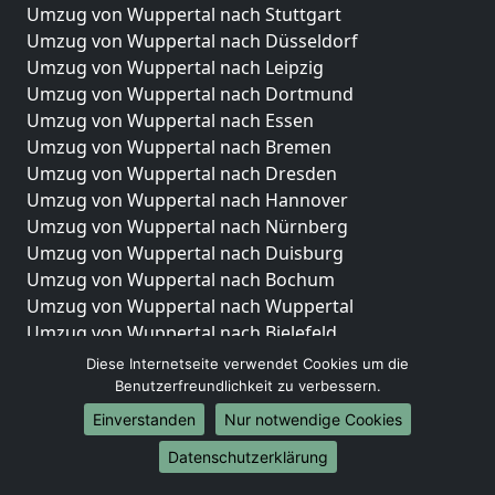
Umzug von Wuppertal nach Stuttgart
Umzug von Wuppertal nach Düsseldorf
Umzug von Wuppertal nach Leipzig
Umzug von Wuppertal nach Dortmund
Umzug von Wuppertal nach Essen
Umzug von Wuppertal nach Bremen
Umzug von Wuppertal nach Dresden
Umzug von Wuppertal nach Hannover
Umzug von Wuppertal nach Nürnberg
Umzug von Wuppertal nach Duisburg
Umzug von Wuppertal nach Bochum
Umzug von Wuppertal nach Wuppertal
Umzug von Wuppertal nach Bielefeld
Umzug von Wuppertal nach Bonn
Diese Internetseite verwendet Cookies um die
Umzug von Wuppertal nach Münster
Benutzerfreundlichkeit zu verbessern.
Einverstanden
Nur notwendige Cookies
Internationale-Umzüge
Datenschutzerklärung
Umzug von Wuppertal nach Brasilien
Umzug von Wuppertal nach Brunei Darussalam