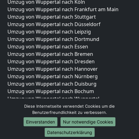
Umzug von Wuppertal nach Köln
Umzug von Wuppertal nach Frankfurt am Main
Umzug von Wuppertal nach Stuttgart
Umzug von Wuppertal nach Düsseldorf
Umzug von Wuppertal nach Leipzig
Umzug von Wuppertal nach Dortmund
Umzug von Wuppertal nach Essen
Umzug von Wuppertal nach Bremen
Umzug von Wuppertal nach Dresden
Umzug von Wuppertal nach Hannover
Umzug von Wuppertal nach Nürnberg
Umzug von Wuppertal nach Duisburg
Umzug von Wuppertal nach Bochum
Umzug von Wuppertal nach Wuppertal
Umzug von Wuppertal nach Bielefeld
Diese Internetseite verwendet Cookies um die
Benutzerfreundlichkeit zu verbessern.
Umzug von Wuppertal nach Bonn
Umzug von Wuppertal nach Münster
Einverstanden
Nur notwendige Cookies
Internationale-Umzüge
Datenschutzerklärung