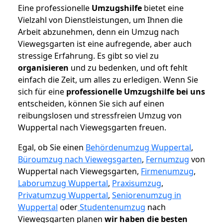
Eine professionelle
Umzugshilfe
bietet eine
Vielzahl von Dienstleistungen, um Ihnen die
Arbeit abzunehmen, denn ein Umzug nach
Viewegsgarten ist eine aufregende, aber auch
stressige Erfahrung. Es gibt so viel zu
organisieren
und zu bedenken, und oft fehlt
einfach die Zeit, um alles zu erledigen. Wenn Sie
sich für eine
professionelle Umzugshilfe bei uns
entscheiden, können Sie sich auf einen
reibungslosen und stressfreien Umzug von
Wuppertal nach Viewegsgarten freuen.
Egal, ob Sie einen
Behördenumzug Wuppertal
,
Büroumzug nach Viewegsgarten
,
Fernumzug
von
Wuppertal nach Viewegsgarten,
Firmenumzug
,
Laborumzug Wuppertal
,
Praxisumzug
,
Privatumzug Wuppertal
,
Seniorenumzug in
Wuppertal
oder
Studentenumzug
nach
Viewegsgarten planen
wir haben die besten