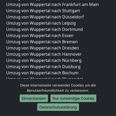
Umzug von Wuppertal nach Frankfurt am Main
Umzug von Wuppertal nach Stuttgart
Umzug von Wuppertal nach Düsseldorf
Umzug von Wuppertal nach Leipzig
Umzug von Wuppertal nach Dortmund
Umzug von Wuppertal nach Essen
Umzug von Wuppertal nach Bremen
Umzug von Wuppertal nach Dresden
Umzug von Wuppertal nach Hannover
Umzug von Wuppertal nach Nürnberg
Umzug von Wuppertal nach Duisburg
Umzug von Wuppertal nach Bochum
Umzug von Wuppertal nach Wuppertal
Umzug von Wuppertal nach Bielefeld
Diese Internetseite verwendet Cookies um die
Benutzerfreundlichkeit zu verbessern.
Umzug von Wuppertal nach Bonn
Umzug von Wuppertal nach Münster
Einverstanden
Nur notwendige Cookies
Internationale-Umzüge
Datenschutzerklärung