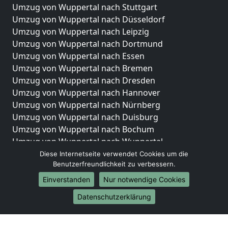
Umzug von Wuppertal nach Stuttgart
Umzug von Wuppertal nach Düsseldorf
Umzug von Wuppertal nach Leipzig
Umzug von Wuppertal nach Dortmund
Umzug von Wuppertal nach Essen
Umzug von Wuppertal nach Bremen
Umzug von Wuppertal nach Dresden
Umzug von Wuppertal nach Hannover
Umzug von Wuppertal nach Nürnberg
Umzug von Wuppertal nach Duisburg
Umzug von Wuppertal nach Bochum
Umzug von Wuppertal nach Wuppertal
Umzug von Wuppertal nach Bielefeld
Diese Internetseite verwendet Cookies um die
Benutzerfreundlichkeit zu verbessern.
Umzug von Wuppertal nach Bonn
Umzug von Wuppertal nach Münster
Einverstanden
Nur notwendige Cookies
Internationale-Umzüge
Datenschutzerklärung
Umzug von Wuppertal nach Brasilien
Umzug von Wuppertal nach Brunei Darussalam