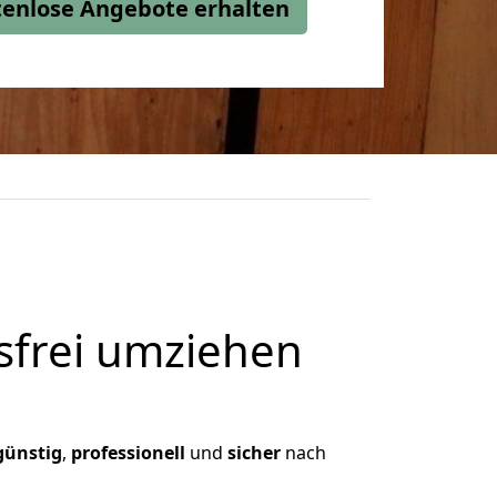
stenlose Angebote erhalten
frei umziehen
günstig
,
professionell
und
sicher
nach