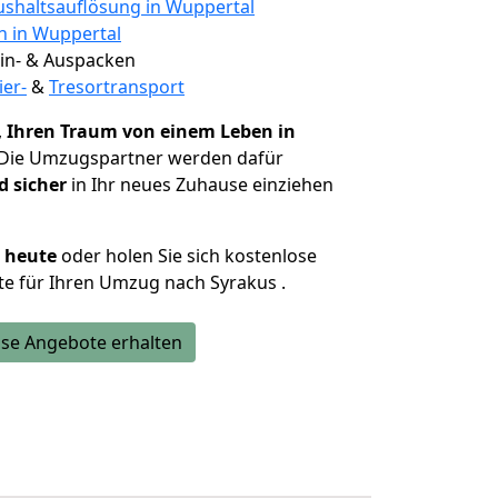
shaltsauflösung in Wuppertal
n in Wuppertal
 Ein- & Auspacken
ier-
&
Tresortransport
,
Ihren Traum von einem Leben in
 Die Umzugspartner werden dafür
d sicher
in Ihr neues Zuhause einziehen
h heute
oder holen Sie sich kostenlose
e für Ihren Umzug nach Syrakus .
se Angebote erhalten