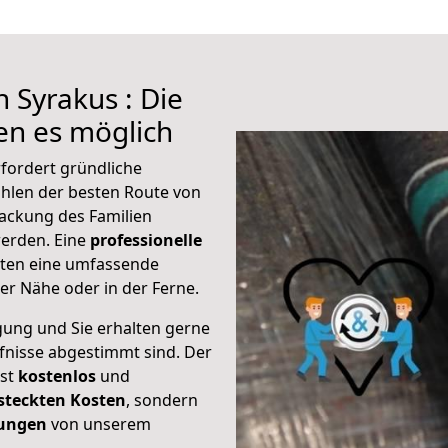
 Syrakus : Die
n es möglich
fordert gründliche
hlen der besten Route von
packung des Familien
 werden. Eine
professionelle
eten eine umfassende
er Nähe oder in der Ferne.
gung und Sie erhalten gerne
rfnisse abgestimmt sind. Der
ist
kostenlos
und
steckten Kosten
, sondern
tungen
von unserem