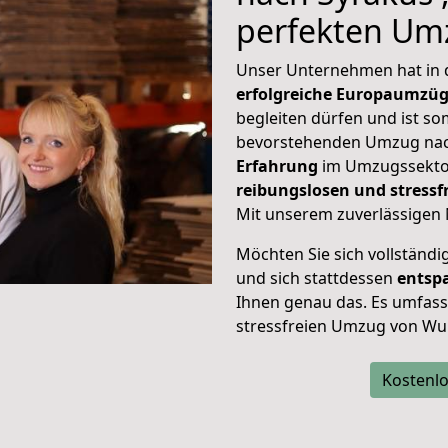
perfekten Um
Unser Unternehmen hat in
erfolgreiche Europaumzü
begleiten dürfen und ist so
bevorstehenden Umzug nac
Erfahrung
im Umzugssektor
reibungslosen und stress
Mit unserem zuverlässigen 
Möchten Sie sich vollständ
und sich stattdessen
entsp
Ihnen genau das. Es umfasst 
stressfreien Umzug von Wu
Kostenlo