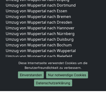
Umzug von Wuppertal nach Dortmund
Umzug von Wuppertal nach Essen
Umzug von Wuppertal nach Bremen
Umzug von Wuppertal nach Dresden
Umzug von Wuppertal nach Hannover
Umzug von Wuppertal nach Nürnberg
Umzug von Wuppertal nach Duisburg
Umzug von Wuppertal nach Bochum
Umzug von Wuppertal nach Wuppertal
Umzug von Wuppertal nach Bielefeld
Umzug von Wuppertal nach Bonn
Diese Internetseite verwendet Cookies um die
Umzug von Wuppertal nach Münster
Benutzerfreundlichkeit zu verbessern.
Einverstanden
Nur notwendige Cookies
Internationale-Umzüge
Datenschutzerklärung
Umzug von Wuppertal nach Brasilien
Umzug von Wuppertal nach Brunei Darussalam
Umzug von Wuppertal nach Burkina Faso
Umzug von Wuppertal nach Burundi