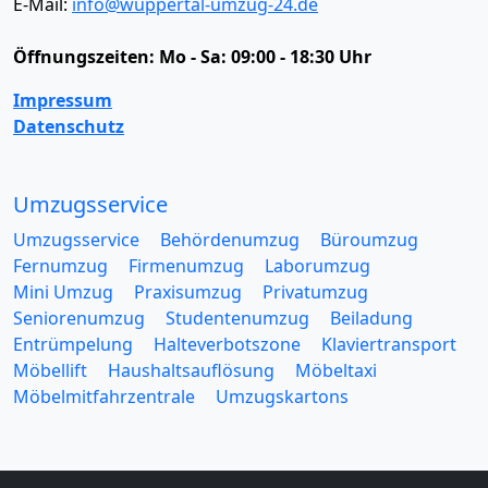
E-Mail:
info@wuppertal-umzug-24.de
Öffnungszeiten:
Mo - Sa: 09:00 - 18:30 Uhr
Impressum
Datenschutz
Umzugsservice
Umzugsservice
Behördenumzug
Büroumzug
Fernumzug
Firmenumzug
Laborumzug
Mini Umzug
Praxisumzug
Privatumzug
Seniorenumzug
Studentenumzug
Beiladung
Entrümpelung
Halteverbotszone
Klaviertransport
Möbellift
Haushaltsauflösung
Möbeltaxi
Möbelmitfahrzentrale
Umzugskartons