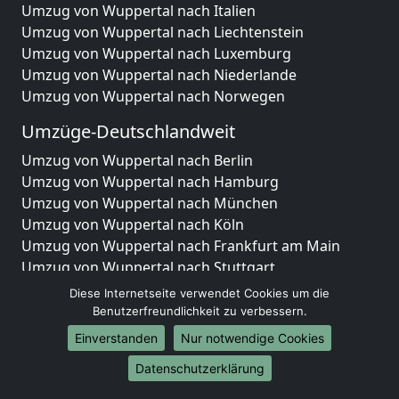
Umzug von Wuppertal nach Italien
Umzug von Wuppertal nach Liechtenstein
Umzug von Wuppertal nach Luxemburg
Umzug von Wuppertal nach Niederlande
Umzug von Wuppertal nach Norwegen
Umzüge-Deutschlandweit
Umzug von Wuppertal nach Berlin
Umzug von Wuppertal nach Hamburg
Umzug von Wuppertal nach München
Umzug von Wuppertal nach Köln
Umzug von Wuppertal nach Frankfurt am Main
Umzug von Wuppertal nach Stuttgart
Umzug von Wuppertal nach Düsseldorf
Diese Internetseite verwendet Cookies um die
Umzug von Wuppertal nach Leipzig
Benutzerfreundlichkeit zu verbessern.
Umzug von Wuppertal nach Dortmund
Einverstanden
Nur notwendige Cookies
Umzug von Wuppertal nach Essen
Datenschutzerklärung
Umzug von Wuppertal nach Bremen
Umzug von Wuppertal nach Dresden