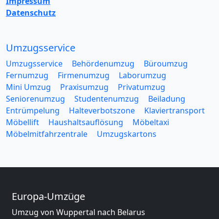
Impressum
Datenschutz
Umzugsservice
Umzugsservice
Behördenumzug
Büroumzug
Fernumzug
Firmenumzug
Laborumzug
Mini Umzug
Praxisumzug
Privatumzug
Seniorenumzug
Studentenumzug
Beiladung
Entrümpelung
Halteverbotszone
Klaviertransport
Möbellift
Haushaltsauflösung
Möbeltaxi
Möbelmitfahrzentrale
Umzugskartons
Europa-Umzüge
Umzug von Wuppertal nach Belarus