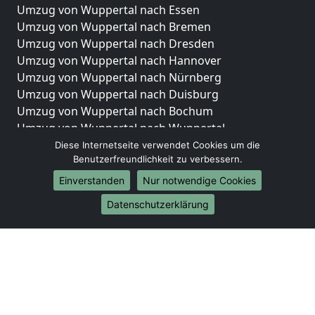
Umzug von Wuppertal nach Essen
Umzug von Wuppertal nach Bremen
Umzug von Wuppertal nach Dresden
Umzug von Wuppertal nach Hannover
Umzug von Wuppertal nach Nürnberg
Umzug von Wuppertal nach Duisburg
Umzug von Wuppertal nach Bochum
Umzug von Wuppertal nach Wuppertal
Umzug von Wuppertal nach Bielefeld
Diese Internetseite verwendet Cookies um die
Benutzerfreundlichkeit zu verbessern.
Umzug von Wuppertal nach Bonn
Umzug von Wuppertal nach Münster
Einverstanden
Nur notwendige Cookies
Internationale-Umzüge
Datenschutzerklärung
Umzug von Wuppertal nach Brasilien
Umzug von Wuppertal nach Brunei Darussalam
Umzug von Wuppertal nach Burkina Faso
Umzug von Wuppertal nach Burundi
Umzug von Wuppertal nach Chile
Umzug von Wuppertal nach China