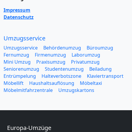
Impressum
Datenschutz
Umzugsservice
Umzugsservice
Behördenumzug
Büroumzug
Fernumzug
Firmenumzug
Laborumzug
Mini Umzug
Praxisumzug
Privatumzug
Seniorenumzug
Studentenumzug
Beiladung
Entrümpelung
Halteverbotszone
Klaviertransport
Möbellift
Haushaltsauflösung
Möbeltaxi
Möbelmitfahrzentrale
Umzugskartons
Europa-Umzüge