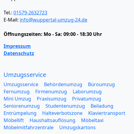
Tel.:
01579-2632723
E-Mail:
info@wuppertal-umzug-24.de
Öffnungszeiten:
Mo - Sa: 09:00 - 18:30 Uhr
Impressum
Datenschutz
Umzugsservice
Umzugsservice
Behördenumzug
Büroumzug
Fernumzug
Firmenumzug
Laborumzug
Mini Umzug
Praxisumzug
Privatumzug
Seniorenumzug
Studentenumzug
Beiladung
Entrümpelung
Halteverbotszone
Klaviertransport
Möbellift
Haushaltsauflösung
Möbeltaxi
Möbelmitfahrzentrale
Umzugskartons