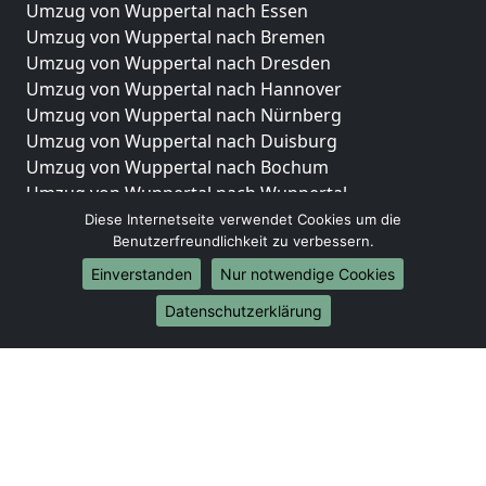
Umzug von Wuppertal nach Essen
Umzug von Wuppertal nach Bremen
Umzug von Wuppertal nach Dresden
Umzug von Wuppertal nach Hannover
Umzug von Wuppertal nach Nürnberg
Umzug von Wuppertal nach Duisburg
Umzug von Wuppertal nach Bochum
Umzug von Wuppertal nach Wuppertal
Umzug von Wuppertal nach Bielefeld
Diese Internetseite verwendet Cookies um die
Benutzerfreundlichkeit zu verbessern.
Umzug von Wuppertal nach Bonn
Umzug von Wuppertal nach Münster
Einverstanden
Nur notwendige Cookies
Internationale-Umzüge
Datenschutzerklärung
Umzug von Wuppertal nach Brasilien
Umzug von Wuppertal nach Brunei Darussalam
Umzug von Wuppertal nach Burkina Faso
Umzug von Wuppertal nach Burundi
Umzug von Wuppertal nach Chile
Umzug von Wuppertal nach China