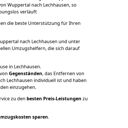
 von Wuppertal nach Lechhausen, so
ibungslos verläuft
nen die beste Unterstützung für Ihren
ppertal nach Lechhausen und unter
llen Umzugshelfern, die sich darauf
ause in Lechhausen.
von
Gegenständen
, das Entfernen von
h Lechhausen individuell ist und haben
nden einzugehen.
rvice zu den
besten Preis-Leistungen
zu
Umzugskosten sparen
.