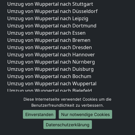
Umzug von Wuppertal nach Stuttgart
Umzug von Wuppertal nach Düsseldorf
Umzug von Wuppertal nach Leipzig
Umzug von Wuppertal nach Dortmund
Umzug von Wuppertal nach Essen
Umzug von Wuppertal nach Bremen
Umzug von Wuppertal nach Dresden
Umzug von Wuppertal nach Hannover
Umzug von Wuppertal nach Nürnberg
Umzug von Wuppertal nach Duisburg
Umzug von Wuppertal nach Bochum
Umzug von Wuppertal nach Wuppertal
Umzug von Wuppertal nach Bielefeld
Umzug von Wuppertal nach Bonn
Diese Internetseite verwendet Cookies um die
Umzug von Wuppertal nach Münster
Benutzerfreundlichkeit zu verbessern.
Einverstanden
Nur notwendige Cookies
Internationale-Umzüge
Datenschutzerklärung
Umzug von Wuppertal nach Brasilien
Umzug von Wuppertal nach Brunei Darussalam