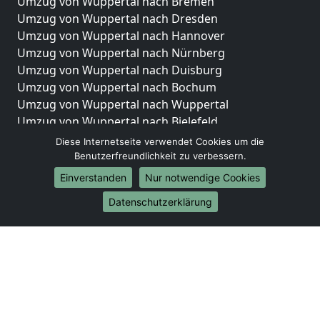
Umzug von Wuppertal nach Bremen
Umzug von Wuppertal nach Dresden
Umzug von Wuppertal nach Hannover
Umzug von Wuppertal nach Nürnberg
Umzug von Wuppertal nach Duisburg
Umzug von Wuppertal nach Bochum
Umzug von Wuppertal nach Wuppertal
Umzug von Wuppertal nach Bielefeld
Umzug von Wuppertal nach Bonn
Diese Internetseite verwendet Cookies um die
Umzug von Wuppertal nach Münster
Benutzerfreundlichkeit zu verbessern.
Einverstanden
Nur notwendige Cookies
Internationale-Umzüge
Datenschutzerklärung
Umzug von Wuppertal nach Brasilien
Umzug von Wuppertal nach Brunei Darussalam
Umzug von Wuppertal nach Burkina Faso
Umzug von Wuppertal nach Burundi
Umzug von Wuppertal nach Chile
Umzug von Wuppertal nach China
Umzug von Wuppertal nach Cookinseln