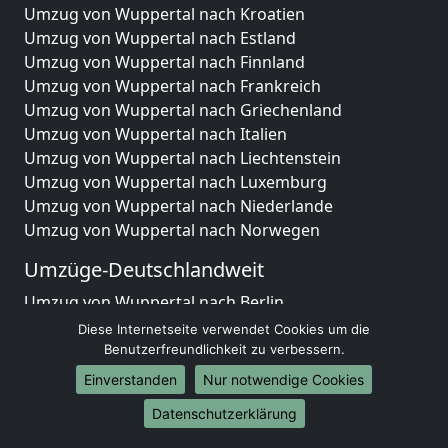
Umzug von Wuppertal nach Kroatien
Umzug von Wuppertal nach Estland
Umzug von Wuppertal nach Finnland
Umzug von Wuppertal nach Frankreich
Umzug von Wuppertal nach Griechenland
Umzug von Wuppertal nach Italien
Umzug von Wuppertal nach Liechtenstein
Umzug von Wuppertal nach Luxemburg
Umzug von Wuppertal nach Niederlande
Umzug von Wuppertal nach Norwegen
Umzüge-Deutschlandweit
Umzug von Wuppertal nach Berlin
Umzug von Wuppertal nach Hamburg
Diese Internetseite verwendet Cookies um die
Umzug von Wuppertal nach München
Benutzerfreundlichkeit zu verbessern.
Umzug von Wuppertal nach Köln
Einverstanden
Nur notwendige Cookies
Umzug von Wuppertal nach Frankfurt am Main
Datenschutzerklärung
Umzug von Wuppertal nach Stuttgart
Umzug von Wuppertal nach Düsseldorf