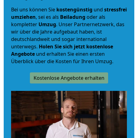
Bei uns können Sie
kostengünstig
und
stressfrei
umziehen
, sei es als
Beiladung
oder als
kompletter
Umzug
. Unser Partnernetzwerk, das
wir über die Jahre aufgebaut haben, ist
deutschlandweit und sogar international
unterwegs.
Holen Sie sich jetzt kostenlose
Angebote
und erhalten Sie einen ersten
Überblick über die Kosten für Ihren Umzug.
Kostenlose Angebote erhalten