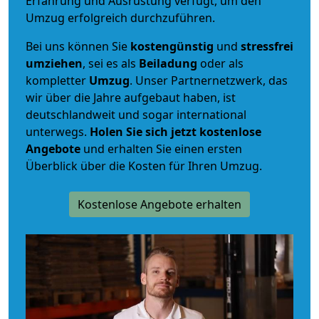
Erfahrung und Ausrüstung verfügt, um den
Umzug erfolgreich durchzuführen.
Bei uns können Sie
kostengünstig
und
stressfrei
umziehen
, sei es als
Beiladung
oder als
kompletter
Umzug
. Unser Partnernetzwerk, das
wir über die Jahre aufgebaut haben, ist
deutschlandweit und sogar international
unterwegs.
Holen Sie sich jetzt kostenlose
Angebote
und erhalten Sie einen ersten
Überblick über die Kosten für Ihren Umzug.
Kostenlose Angebote erhalten