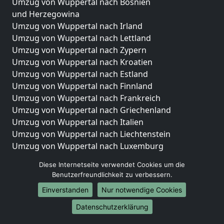
Umzug von Wuppertal nach Bosnien
und Herzegowina
Umzug von Wuppertal nach Irland
Umzug von Wuppertal nach Lettland
Umzug von Wuppertal nach Zypern
Umzug von Wuppertal nach Kroatien
Umzug von Wuppertal nach Estland
Umzug von Wuppertal nach Finnland
Umzug von Wuppertal nach Frankreich
Umzug von Wuppertal nach Griechenland
Umzug von Wuppertal nach Italien
Umzug von Wuppertal nach Liechtenstein
Umzug von Wuppertal nach Luxemburg
Umzug von Wuppertal nach Niederlande
Diese Internetseite verwendet Cookies um die
Umzug von Wuppertal nach Norwegen
Benutzerfreundlichkeit zu verbessern.
Umzüge-Deutschlandweit
Einverstanden
Nur notwendige Cookies
Umzug von Wuppertal nach Berlin
Datenschutzerklärung
Umzug von Wuppertal nach Hamburg