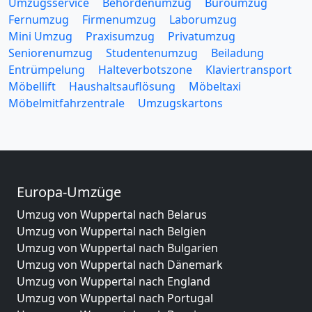
Umzugsservice
Behördenumzug
Büroumzug
Fernumzug
Firmenumzug
Laborumzug
Mini Umzug
Praxisumzug
Privatumzug
Seniorenumzug
Studentenumzug
Beiladung
Entrümpelung
Halteverbotszone
Klaviertransport
Möbellift
Haushaltsauflösung
Möbeltaxi
Möbelmitfahrzentrale
Umzugskartons
Europa-Umzüge
Umzug von Wuppertal nach Belarus
Umzug von Wuppertal nach Belgien
Umzug von Wuppertal nach Bulgarien
Umzug von Wuppertal nach Dänemark
Umzug von Wuppertal nach England
Umzug von Wuppertal nach Portugal