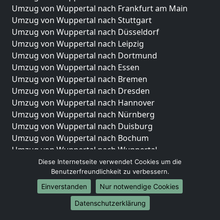
Umzug von Wuppertal nach Frankfurt am Main
Umzug von Wuppertal nach Stuttgart
Umzug von Wuppertal nach Düsseldorf
Umzug von Wuppertal nach Leipzig
Umzug von Wuppertal nach Dortmund
Umzug von Wuppertal nach Essen
Umzug von Wuppertal nach Bremen
Umzug von Wuppertal nach Dresden
Umzug von Wuppertal nach Hannover
Umzug von Wuppertal nach Nürnberg
Umzug von Wuppertal nach Duisburg
Umzug von Wuppertal nach Bochum
Umzug von Wuppertal nach Wuppertal
Umzug von Wuppertal nach Bielefeld
Diese Internetseite verwendet Cookies um die
Benutzerfreundlichkeit zu verbessern.
Umzug von Wuppertal nach Bonn
Umzug von Wuppertal nach Münster
Einverstanden
Nur notwendige Cookies
Internationale-Umzüge
Datenschutzerklärung