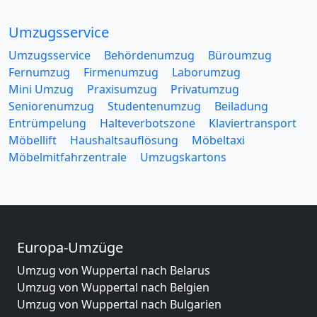
Umzugsservice
Umzugsservice
Behördenumzug
Büroumzug
Fernumzug
Firmenumzug
Laborumzug
Mini Umzug
Praxisumzug
Privatumzug
Seniorenumzug
Studentenumzug
Beiladung
Entrümpelung
Halteverbotszone
Klaviertransport
Möbellift
Haushaltsauflösung
Möbeltaxi
Möbelmitfahrzentrale
Umzugskartons
Europa-Umzüge
Umzug von Wuppertal nach Belarus
Umzug von Wuppertal nach Belgien
Umzug von Wuppertal nach Bulgarien