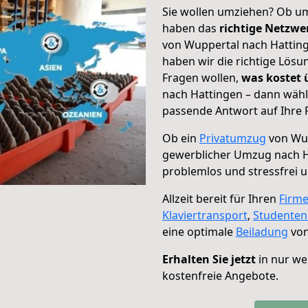
Sie wollen umziehen? Ob um
haben das
richtige Netzw
von Wuppertal nach Hatting
haben wir die richtige Lösu
Fragen wollen,
was kostet
nach Hattingen – dann wähl
passende Antwort auf Ihre 
Ob ein
Privatumzug
von Wup
gewerblicher Umzug nach H
problemlos und stressfrei 
Allzeit bereit für Ihren
Firm
Klaviertransport
,
Studente
eine optimale
Beiladung
von
Erhalten Sie jetzt
in nur we
kostenfreie Angebote.