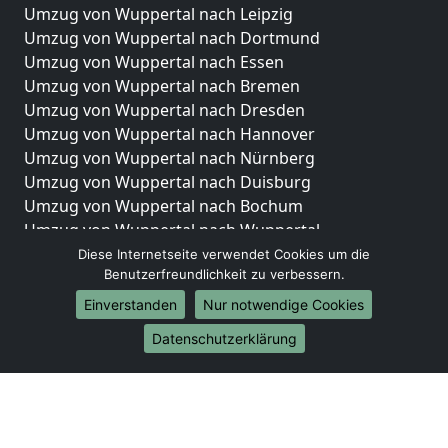
Umzug von Wuppertal nach Leipzig
Umzug von Wuppertal nach Dortmund
Umzug von Wuppertal nach Essen
Umzug von Wuppertal nach Bremen
Umzug von Wuppertal nach Dresden
Umzug von Wuppertal nach Hannover
Umzug von Wuppertal nach Nürnberg
Umzug von Wuppertal nach Duisburg
Umzug von Wuppertal nach Bochum
Umzug von Wuppertal nach Wuppertal
Umzug von Wuppertal nach Bielefeld
Diese Internetseite verwendet Cookies um die
Benutzerfreundlichkeit zu verbessern.
Umzug von Wuppertal nach Bonn
Umzug von Wuppertal nach Münster
Einverstanden
Nur notwendige Cookies
Internationale-Umzüge
Datenschutzerklärung
Umzug von Wuppertal nach Brasilien
Umzug von Wuppertal nach Brunei Darussalam
Umzug von Wuppertal nach Burkina Faso
Umzug von Wuppertal nach Burundi