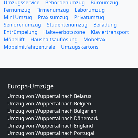
Umzugsservice
Behördenumzug
Büroumzug
Fernumzug
Firmenumzug
Laborumzug
Mini Umzug
Praxisumzug
Privatumzug
Seniorenumzug
Studentenumzug
Beiladung
Entrümpelung
Halteverbotszone
Klaviertransport
Möbellift
Haushaltsauflösung
Möbeltaxi
Möbelmitfahrzentrale
Umzugskartons
Europa-Umzüge
Umzug von Wuppertal nach Belarus
Umzug von Wuppertal nach Belgien
Umzug von Wuppertal nach Bulgarien
Umzug von Wuppertal nach Dänemark
Umzug von Wuppertal nach England
Umzug von Wuppertal nach Portugal