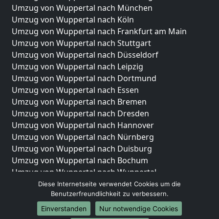
Umzug von Wuppertal nach München
Umzug von Wuppertal nach Köln
Umzug von Wuppertal nach Frankfurt am Main
Umzug von Wuppertal nach Stuttgart
Umzug von Wuppertal nach Düsseldorf
Umzug von Wuppertal nach Leipzig
Umzug von Wuppertal nach Dortmund
Umzug von Wuppertal nach Essen
Umzug von Wuppertal nach Bremen
Umzug von Wuppertal nach Dresden
Umzug von Wuppertal nach Hannover
Umzug von Wuppertal nach Nürnberg
Umzug von Wuppertal nach Duisburg
Umzug von Wuppertal nach Bochum
Umzug von Wuppertal nach Wuppertal
Umzug von Wuppertal nach Bielefeld
Diese Internetseite verwendet Cookies um die
Benutzerfreundlichkeit zu verbessern.
Umzug von Wuppertal nach Bonn
Umzug von Wuppertal nach Münster
Einverstanden
Nur notwendige Cookies