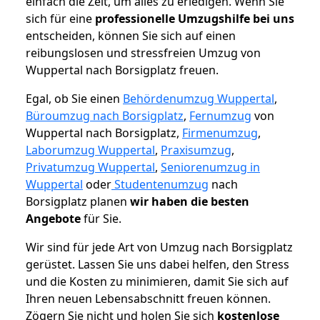
einfach die Zeit, um alles zu erledigen. Wenn Sie
sich für eine
professionelle Umzugshilfe bei uns
entscheiden, können Sie sich auf einen
reibungslosen und stressfreien Umzug von
Wuppertal nach Borsigplatz freuen.
Egal, ob Sie einen
Behördenumzug Wuppertal
,
Büroumzug nach Borsigplatz
,
Fernumzug
von
Wuppertal nach Borsigplatz,
Firmenumzug
,
Laborumzug Wuppertal
,
Praxisumzug
,
Privatumzug Wuppertal
,
Seniorenumzug in
Wuppertal
oder
Studentenumzug
nach
Borsigplatz planen
wir haben die besten
Angebote
für Sie.
Wir sind für jede Art von Umzug nach Borsigplatz
gerüstet. Lassen Sie uns dabei helfen, den Stress
und die Kosten zu minimieren, damit Sie sich auf
Ihren neuen Lebensabschnitt freuen können.
Zögern Sie nicht und holen Sie sich
kostenlose