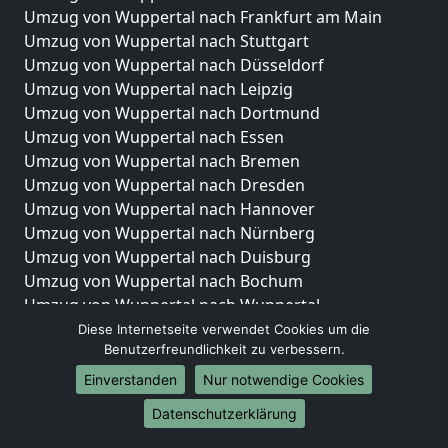
Umzug von Wuppertal nach Frankfurt am Main
Umzug von Wuppertal nach Stuttgart
Umzug von Wuppertal nach Düsseldorf
Umzug von Wuppertal nach Leipzig
Umzug von Wuppertal nach Dortmund
Umzug von Wuppertal nach Essen
Umzug von Wuppertal nach Bremen
Umzug von Wuppertal nach Dresden
Umzug von Wuppertal nach Hannover
Umzug von Wuppertal nach Nürnberg
Umzug von Wuppertal nach Duisburg
Umzug von Wuppertal nach Bochum
Umzug von Wuppertal nach Wuppertal
Umzug von Wuppertal nach Bielefeld
Diese Internetseite verwendet Cookies um die
Benutzerfreundlichkeit zu verbessern.
Umzug von Wuppertal nach Bonn
Umzug von Wuppertal nach Münster
Einverstanden
Nur notwendige Cookies
Internationale-Umzüge
Datenschutzerklärung