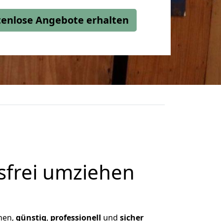
stenlose Angebote erhalten
frei umziehen
hnen,
günstig
,
professionell
und
sicher