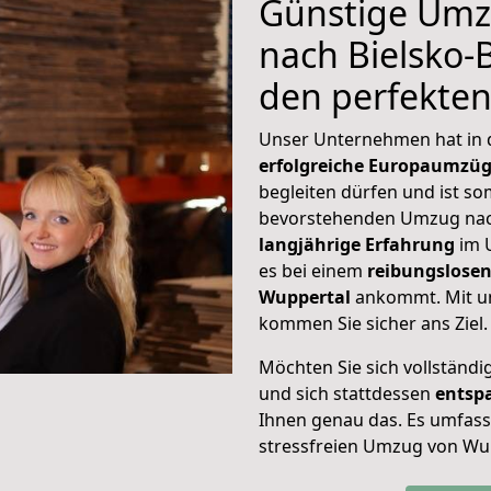
Günstige Umz
nach Bielsko-B
den perfekte
Unser Unternehmen hat in
erfolgreiche Europaumzü
begleiten dürfen und ist so
bevorstehenden Umzug nach
langjährige Erfahrung
im 
es bei einem
reibungslosen
Wuppertal
ankommt. Mit u
kommen Sie sicher ans Ziel.
Möchten Sie sich vollständ
und sich stattdessen
entsp
Ihnen genau das. Es umfasst 
stressfreien Umzug von Wup