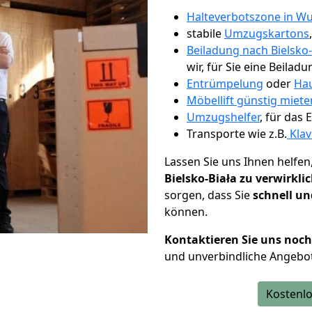
Halteverbotszone in Wu
stabile
Umzugskartons
Beiladung nach Bielsko-
wir, für Sie eine Beiladu
Entrümpelung
oder
Hau
Möbellift günstig miete
Umzugshelfer
, für das
Transporte wie z.B.
Klav
Lassen Sie uns Ihnen helfen
Bielsko-Biała zu verwirkli
sorgen, dass Sie
schnell un
können.
Kontaktieren Sie uns noc
und unverbindliche Angebot
Kostenlo