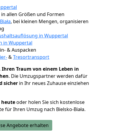
ppertal
, in allen Größen und Formen
Biała
, bei kleinen Mengen, organisieren
ng
shaltsauflösung in Wuppertal
n in Wuppertal
 Ein- & Auspacken
ier-
&
Tresortransport
,
Ihren Traum von einem Leben in
chen
. Die Umzugspartner werden dafür
d sicher
in Ihr neues Zuhause einziehen
h heute
oder holen Sie sich kostenlose
e für Ihren Umzug nach Bielsko-Biała.
se Angebote erhalten