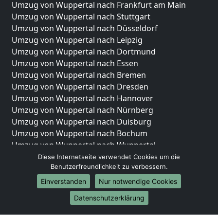
Umzug von Wuppertal nach Frankfurt am Main
Umzug von Wuppertal nach Stuttgart
Umzug von Wuppertal nach Düsseldorf
Umzug von Wuppertal nach Leipzig
Umzug von Wuppertal nach Dortmund
Umzug von Wuppertal nach Essen
Umzug von Wuppertal nach Bremen
Umzug von Wuppertal nach Dresden
Umzug von Wuppertal nach Hannover
Umzug von Wuppertal nach Nürnberg
Umzug von Wuppertal nach Duisburg
Umzug von Wuppertal nach Bochum
Umzug von Wuppertal nach Wuppertal
Umzug von Wuppertal nach Bielefeld
Diese Internetseite verwendet Cookies um die
Benutzerfreundlichkeit zu verbessern.
Umzug von Wuppertal nach Bonn
Umzug von Wuppertal nach Münster
Einverstanden
Nur notwendige Cookies
Internationale-Umzüge
Datenschutzerklärung
Umzug von Wuppertal nach Brasilien