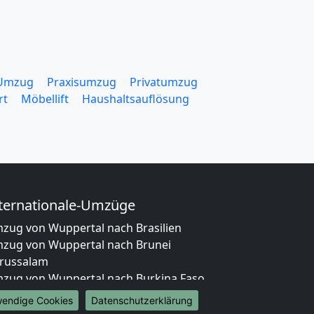
 Umzug
Praxisumzug
Privatumzug
rt
Möbellift
Haushaltsauflösung
ternationale-Umzüge
zug von Wuppertal nach Brasilien
zug von Wuppertal nach Brunei
russalam
zug von Wuppertal nach Burkina Faso
zug von Wuppertal nach Burundi
wendige Cookies
Datenschutzerklärung
zug von Wuppertal nach Chile