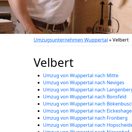
Umzugsunternehmen Wuppertal
»
Velbert
Velbert
Umzug von Wuppertal nach Mitte
Umzug von Wuppertal nach Neviges
Umzug von Wuppertal nach Langenber
Umzug von Wuppertal nach Bonsfeld
Umzug von Wuppertal nach Bökenbusc
Umzug von Wuppertal nach Eickeshag
Umzug von Wuppertal nach Fronberg
Umzug von Wuppertal nach Hopscheide