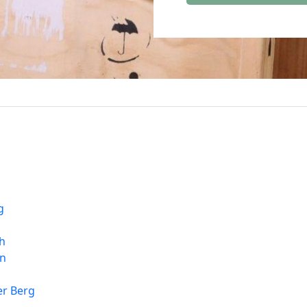
g
h
en
r Berg