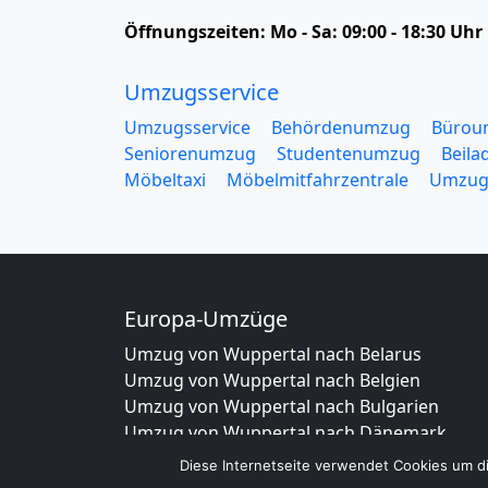
Öffnungszeiten:
Mo - Sa: 09:00 - 18:30 Uhr
Umzugsservice
Umzugsservice
Behördenumzug
Bürou
Seniorenumzug
Studentenumzug
Beila
Möbeltaxi
Möbelmitfahrzentrale
Umzug
Europa-Umzüge
Umzug von Wuppertal nach Belarus
Umzug von Wuppertal nach Belgien
Umzug von Wuppertal nach Bulgarien
Umzug von Wuppertal nach Dänemark
Umzug von Wuppertal nach England
Diese Internetseite verwendet Cookies um di
Umzug von Wuppertal nach Portugal