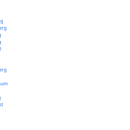
rg
erg
g
g
l
erg
baum
g
st