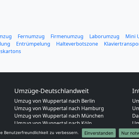
mzug
Fernumzug
Firmenumzug
Laborumzug
Mini
dung
Entrümpelung
Halteverbotszone
Klaviertranspo
skartons
Umzüge-Deutschlandweit
In
Umzug von Wuppertal nach Berlin
Um
Umzug von Wuppertal nach Hamburg
Um
Umzug von Wuppertal nach München
Da
Umzug von Wuppertal nach Köln
Um
Umzug von Wuppertal nach Frankfurt am
Um
e Benutzerfreundlichkeit zu verbessern.
Einverstanden
Nur not
Main
Um