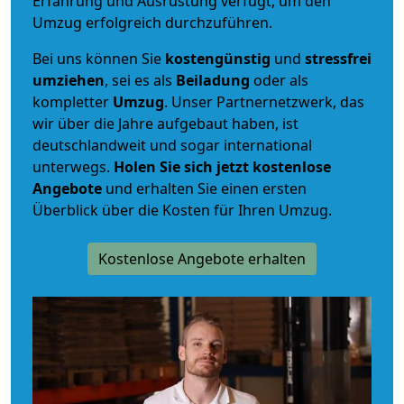
Erfahrung und Ausrüstung verfügt, um den
Umzug erfolgreich durchzuführen.
Bei uns können Sie
kostengünstig
und
stressfrei
umziehen
, sei es als
Beiladung
oder als
kompletter
Umzug
. Unser Partnernetzwerk, das
wir über die Jahre aufgebaut haben, ist
deutschlandweit und sogar international
unterwegs.
Holen Sie sich jetzt kostenlose
Angebote
und erhalten Sie einen ersten
Überblick über die Kosten für Ihren Umzug.
Kostenlose Angebote erhalten