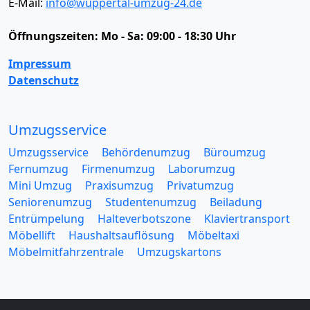
E-Mail:
info@wuppertal-umzug-24.de
Öffnungszeiten:
Mo - Sa: 09:00 - 18:30 Uhr
Impressum
Datenschutz
Umzugsservice
Umzugsservice
Behördenumzug
Büroumzug
Fernumzug
Firmenumzug
Laborumzug
Mini Umzug
Praxisumzug
Privatumzug
Seniorenumzug
Studentenumzug
Beiladung
Entrümpelung
Halteverbotszone
Klaviertransport
Möbellift
Haushaltsauflösung
Möbeltaxi
Möbelmitfahrzentrale
Umzugskartons