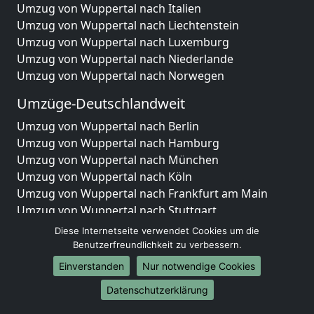
Umzug von Wuppertal nach Italien
Umzug von Wuppertal nach Liechtenstein
Umzug von Wuppertal nach Luxemburg
Umzug von Wuppertal nach Niederlande
Umzug von Wuppertal nach Norwegen
Umzüge-Deutschlandweit
Umzug von Wuppertal nach Berlin
Umzug von Wuppertal nach Hamburg
Umzug von Wuppertal nach München
Umzug von Wuppertal nach Köln
Umzug von Wuppertal nach Frankfurt am Main
Umzug von Wuppertal nach Stuttgart
Umzug von Wuppertal nach Düsseldorf
Diese Internetseite verwendet Cookies um die
Umzug von Wuppertal nach Leipzig
Benutzerfreundlichkeit zu verbessern.
Umzug von Wuppertal nach Dortmund
Einverstanden
Nur notwendige Cookies
Umzug von Wuppertal nach Essen
Datenschutzerklärung
Umzug von Wuppertal nach Bremen
Umzug von Wuppertal nach Dresden