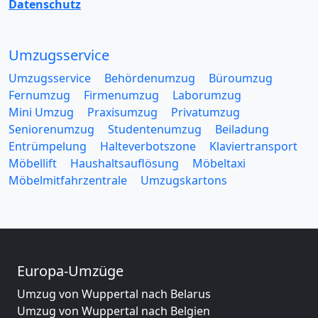
Datenschutz
Umzugsservice
Umzugsservice
Behördenumzug
Büroumzug
Fernumzug
Firmenumzug
Laborumzug
Mini Umzug
Praxisumzug
Privatumzug
Seniorenumzug
Studentenumzug
Beiladung
Entrümpelung
Halteverbotszone
Klaviertransport
Möbellift
Haushaltsauflösung
Möbeltaxi
Möbelmitfahrzentrale
Umzugskartons
Europa-Umzüge
Umzug von Wuppertal nach Belarus
Umzug von Wuppertal nach Belgien