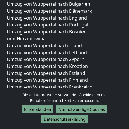
Umzug von Wuppertal nach Bulgarien
Umzug von Wuppertal nach Dänemark
Umzug von Wuppertal nach England
Umzug von Wuppertal nach Portugal
Umzug von Wuppertal nach Bosnien
und Herzegowina
Umzug von Wuppertal nach Irland
Umzug von Wuppertal nach Lettland
Umzug von Wuppertal nach Zypern
Umzug von Wuppertal nach Kroatien
Umzug von Wuppertal nach Estland
Umzug von Wuppertal nach Finnland
Umzug von Wuppertal nach Frankreich
Umzug von Wuppertal nach Griechenland
Diese Internetseite verwendet Cookies um die
Umzug von Wuppertal nach Italien
Benutzerfreundlichkeit zu verbessern.
Umzug von Wuppertal nach Liechtenstein
Einverstanden
Nur notwendige Cookies
Umzug von Wuppertal nach Luxemburg
Datenschutzerklärung
Umzug von Wuppertal nach Niederlande
Umzug von Wuppertal nach Norwegen