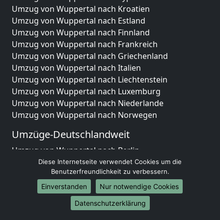
Umzug von Wuppertal nach Kroatien
Umzug von Wuppertal nach Estland
Umzug von Wuppertal nach Finnland
Umzug von Wuppertal nach Frankreich
Umzug von Wuppertal nach Griechenland
Umzug von Wuppertal nach Italien
Umzug von Wuppertal nach Liechtenstein
Umzug von Wuppertal nach Luxemburg
Umzug von Wuppertal nach Niederlande
Umzug von Wuppertal nach Norwegen
Umzüge-Deutschlandweit
Umzug von Wuppertal nach Berlin
Umzug von Wuppertal nach Hamburg
Diese Internetseite verwendet Cookies um die
Benutzerfreundlichkeit zu verbessern.
Umzug von Wuppertal nach München
Umzug von Wuppertal nach Köln
Einverstanden
Nur notwendige Cookies
Umzug von Wuppertal nach Frankfurt am Main
Datenschutzerklärung
Umzug von Wuppertal nach Stuttgart