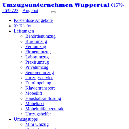
Umzugsunternehmen Wuppertal
01579-
2632723
Angebot
Kostenlose Angebote
✆ Telefon
Leistungen
Behördenumzug
Büroumzug
Fernumzug
Firmenumzug
Laborumzug
Praxisumzug
Privatumzug
Seniorenumzug
Umzugsservice
Entrümpelung
Klaviertransport
Möbellift
Haushaltsauflösung
Möbeltaxi
Möbelmitfahrzentrale
Umzugshelfer
Umzugstipps
Mini Umzug