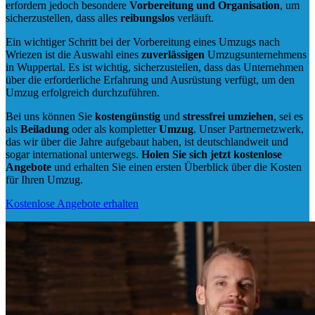
erfordern jedoch besondere
Vorbereitung und Organisation
, um
sicherzustellen, dass alles
reibungslos
verläuft.
Ein wichtiger Schritt bei der Vorbereitung eines Umzugs nach
Wriezen ist die Auswahl eines
zuverlässigen
Umzugsunternehmens
in Wuppertal. Es ist wichtig, sicherzustellen, dass das Unternehmen
über die erforderliche Erfahrung und Ausrüstung verfügt, um den
Umzug erfolgreich durchzuführen.
Bei uns können Sie
kostengünstig
und
stressfrei
umziehen
, sei es
als
Beiladung
oder als kompletter
Umzug
. Unser Partnernetzwerk,
das wir über die Jahre aufgebaut haben, ist deutschlandweit und
sogar international unterwegs.
Holen Sie sich jetzt kostenlose
Angebote
und erhalten Sie einen ersten Überblick über die Kosten
für Ihren Umzug.
Kostenlose Angebote erhalten