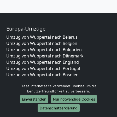
Europa-Umzüge
Umzug von Wuppertal nach Belarus
Umzug von Wuppertal nach Belgien
Umzug von Wuppertal nach Bulgarien
Umzug von Wuppertal nach Dänemark
Umzug von Wuppertal nach England
Umzug von Wuppertal nach Portugal
Umzug von Wuppertal nach Bosnien
und Herzegowina
Diese Internetseite verwendet Cookies um die
Umzug von Wuppertal nach Irland
Benutzerfreundlichkeit zu verbessern.
Umzug von Wuppertal nach Lettland
Umzug von Wuppertal nach Zypern
Einverstanden
Nur notwendige Cookies
Umzug von Wuppertal nach Kroatien
Datenschutzerklärung
Umzug von Wuppertal nach Estland