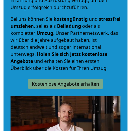
Erfahrung und Ausrüstung verfügt, um den
Umzug erfolgreich durchzuführen.
Bei uns können Sie
kostengünstig
und
stressfrei
umziehen
, sei es als
Beiladung
oder als
kompletter
Umzug
. Unser Partnernetzwerk, das
wir über die Jahre aufgebaut haben, ist
deutschlandweit und sogar international
unterwegs.
Holen Sie sich jetzt kostenlose
Angebote
und erhalten Sie einen ersten
Überblick über die Kosten für Ihren Umzug.
Kostenlose Angebote erhalten