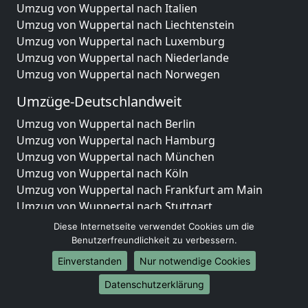
Umzug von Wuppertal nach Italien
Umzug von Wuppertal nach Liechtenstein
Umzug von Wuppertal nach Luxemburg
Umzug von Wuppertal nach Niederlande
Umzug von Wuppertal nach Norwegen
Umzüge-Deutschlandweit
Umzug von Wuppertal nach Berlin
Umzug von Wuppertal nach Hamburg
Umzug von Wuppertal nach München
Umzug von Wuppertal nach Köln
Umzug von Wuppertal nach Frankfurt am Main
Umzug von Wuppertal nach Stuttgart
Umzug von Wuppertal nach Düsseldorf
Diese Internetseite verwendet Cookies um die
Umzug von Wuppertal nach Leipzig
Benutzerfreundlichkeit zu verbessern.
Umzug von Wuppertal nach Dortmund
Einverstanden
Nur notwendige Cookies
Umzug von Wuppertal nach Essen
Datenschutzerklärung
Umzug von Wuppertal nach Bremen
Umzug von Wuppertal nach Dresden