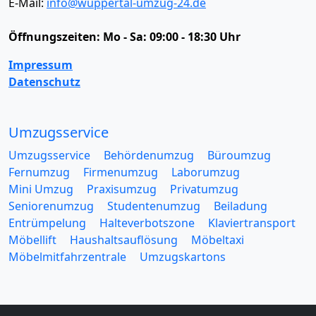
E-Mail:
info@wuppertal-umzug-24.de
Öffnungszeiten:
Mo - Sa: 09:00 - 18:30 Uhr
Impressum
Datenschutz
Umzugsservice
Umzugsservice
Behördenumzug
Büroumzug
Fernumzug
Firmenumzug
Laborumzug
Mini Umzug
Praxisumzug
Privatumzug
Seniorenumzug
Studentenumzug
Beiladung
Entrümpelung
Halteverbotszone
Klaviertransport
Möbellift
Haushaltsauflösung
Möbeltaxi
Möbelmitfahrzentrale
Umzugskartons