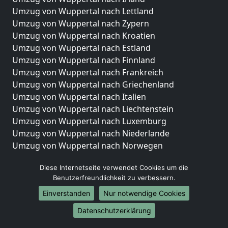
Umzug von Wuppertal nach Lettland
Umzug von Wuppertal nach Zypern
Umzug von Wuppertal nach Kroatien
Umzug von Wuppertal nach Estland
Umzug von Wuppertal nach Finnland
Umzug von Wuppertal nach Frankreich
Umzug von Wuppertal nach Griechenland
Umzug von Wuppertal nach Italien
Umzug von Wuppertal nach Liechtenstein
Umzug von Wuppertal nach Luxemburg
Umzug von Wuppertal nach Niederlande
Umzug von Wuppertal nach Norwegen
Umzüge-Deutschlandweit
Diese Internetseite verwendet Cookies um die
Benutzerfreundlichkeit zu verbessern.
Umzug von Wuppertal nach Berlin
Umzug von Wuppertal nach Hamburg
Einverstanden
Nur notwendige Cookies
Umzug von Wuppertal nach München
Datenschutzerklärung
Umzug von Wuppertal nach Köln