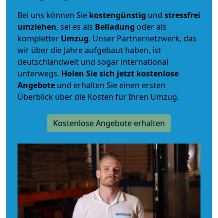
Bei uns können Sie
kostengünstig
und
stressfrei
umziehen
, sei es als
Beiladung
oder als
kompletter
Umzug
. Unser Partnernetzwerk, das
wir über die Jahre aufgebaut haben, ist
deutschlandweit und sogar international
unterwegs.
Holen Sie sich jetzt kostenlose
Angebote
und erhalten Sie einen ersten
Überblick über die Kosten für Ihren Umzug.
Kostenlose Angebote erhalten