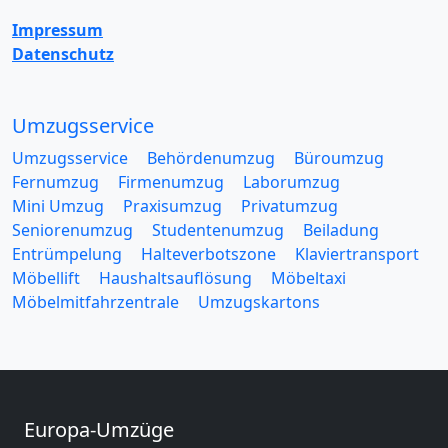
Impressum
Datenschutz
Umzugsservice
Umzugsservice
Behördenumzug
Büroumzug
Fernumzug
Firmenumzug
Laborumzug
Mini Umzug
Praxisumzug
Privatumzug
Seniorenumzug
Studentenumzug
Beiladung
Entrümpelung
Halteverbotszone
Klaviertransport
Möbellift
Haushaltsauflösung
Möbeltaxi
Möbelmitfahrzentrale
Umzugskartons
Europa-Umzüge