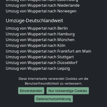
Umzug von Wuppertal nach Niederlande
Umzug von Wuppertal nach Norwegen
Umzüge-Deutschlandweit
Umzug von Wuppertal nach Berlin
Umzug von Wuppertal nach Hamburg
Umzug von Wuppertal nach München
Umzug von Wuppertal nach Köln
Umzug von Wuppertal nach Frankfurt am Main
Umzug von Wuppertal nach Stuttgart
Umzug von Wuppertal nach Düsseldorf
Umzug von Wuppertal nach Leipzig
Umzug von Wuppertal nach Dortmund
Diese Internetseite verwendet Cookies um die
Umzug von Wuppertal nach Essen
Benutzerfreundlichkeit zu verbessern.
Umzug von Wuppertal nach Bremen
Umzug von Wuppertal nach Dresden
Einverstanden
Nur notwendige Cookies
Umzug von Wuppertal nach Hannover
Datenschutzerklärung
Umzug von Wuppertal nach Nürnberg