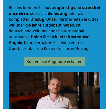
Bei uns können Sie
kostengünstig
und
stressfrei
umziehen
, sei es als
Beiladung
oder als
kompletter
Umzug
. Unser Partnernetzwerk, das
wir über die Jahre aufgebaut haben, ist
deutschlandweit und sogar international
unterwegs.
Holen Sie sich jetzt kostenlose
Angebote
und erhalten Sie einen ersten
Überblick über die Kosten für Ihren Umzug.
Kostenlose Angebote erhalten