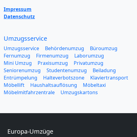
Impressum
Datenschutz
Umzugsservice
Umzugsservice
Behördenumzug
Büroumzug
Fernumzug
Firmenumzug
Laborumzug
Mini Umzug
Praxisumzug
Privatumzug
Seniorenumzug
Studentenumzug
Beiladung
Entrümpelung
Halteverbotszone
Klaviertransport
Möbellift
Haushaltsauflösung
Möbeltaxi
Möbelmitfahrzentrale
Umzugskartons
Europa-Umzüge