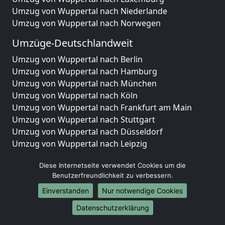
Umzug von Wuppertal nach Niederlande
Umzug von Wuppertal nach Norwegen
Umzüge-Deutschlandweit
Umzug von Wuppertal nach Berlin
Umzug von Wuppertal nach Hamburg
Umzug von Wuppertal nach München
Umzug von Wuppertal nach Köln
Umzug von Wuppertal nach Frankfurt am Main
Umzug von Wuppertal nach Stuttgart
Umzug von Wuppertal nach Düsseldorf
Umzug von Wuppertal nach Leipzig
Umzug von Wuppertal nach Dortmund
Diese Internetseite verwendet Cookies um die
Umzug von Wuppertal nach Essen
Benutzerfreundlichkeit zu verbessern.
Umzug von Wuppertal nach Bremen
Umzug von Wuppertal nach Dresden
Einverstanden
Nur notwendige Cookies
Umzug von Wuppertal nach Hannover
Datenschutzerklärung
Umzug von Wuppertal nach Nürnberg