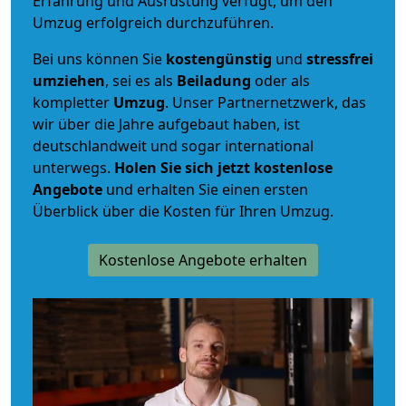
Erfahrung und Ausrüstung verfügt, um den
Umzug erfolgreich durchzuführen.
Bei uns können Sie
kostengünstig
und
stressfrei
umziehen
, sei es als
Beiladung
oder als
kompletter
Umzug
. Unser Partnernetzwerk, das
wir über die Jahre aufgebaut haben, ist
deutschlandweit und sogar international
unterwegs.
Holen Sie sich jetzt kostenlose
Angebote
und erhalten Sie einen ersten
Überblick über die Kosten für Ihren Umzug.
Kostenlose Angebote erhalten