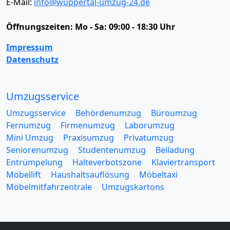
E-Mail:
info@wuppertal-umzug-24.de
Öffnungszeiten:
Mo - Sa: 09:00 - 18:30 Uhr
Impressum
Datenschutz
Umzugsservice
Umzugsservice
Behördenumzug
Büroumzug
Fernumzug
Firmenumzug
Laborumzug
Mini Umzug
Praxisumzug
Privatumzug
Seniorenumzug
Studentenumzug
Beiladung
Entrümpelung
Halteverbotszone
Klaviertransport
Möbellift
Haushaltsauflösung
Möbeltaxi
Möbelmitfahrzentrale
Umzugskartons