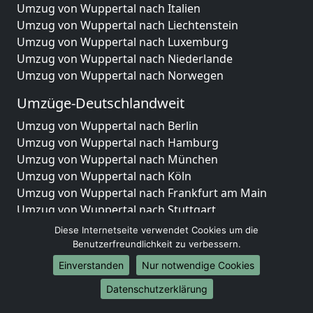
Umzug von Wuppertal nach Italien
Umzug von Wuppertal nach Liechtenstein
Umzug von Wuppertal nach Luxemburg
Umzug von Wuppertal nach Niederlande
Umzug von Wuppertal nach Norwegen
Umzüge-Deutschlandweit
Umzug von Wuppertal nach Berlin
Umzug von Wuppertal nach Hamburg
Umzug von Wuppertal nach München
Umzug von Wuppertal nach Köln
Umzug von Wuppertal nach Frankfurt am Main
Umzug von Wuppertal nach Stuttgart
Umzug von Wuppertal nach Düsseldorf
Diese Internetseite verwendet Cookies um die
Umzug von Wuppertal nach Leipzig
Benutzerfreundlichkeit zu verbessern.
Umzug von Wuppertal nach Dortmund
Einverstanden
Nur notwendige Cookies
Umzug von Wuppertal nach Essen
Datenschutzerklärung
Umzug von Wuppertal nach Bremen
Umzug von Wuppertal nach Dresden