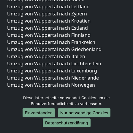
Umzug von Wuppertal nach Lettland
Umzug von Wuppertal nach Zypern
Umzug von Wuppertal nach Kroatien
Umzug von Wuppertal nach Estland
Umzug von Wuppertal nach Finnland
Umzug von Wuppertal nach Frankreich
Umzug von Wuppertal nach Griechenland
Umzug von Wuppertal nach Italien
Umzug von Wuppertal nach Liechtenstein
Umzug von Wuppertal nach Luxemburg
Umzug von Wuppertal nach Niederlande
Umzug von Wuppertal nach Norwegen
Umzüge-Deutschlandweit
Diese Internetseite verwendet Cookies um die
Benutzerfreundlichkeit zu verbessern.
Umzug von Wuppertal nach Berlin
Umzug von Wuppertal nach Hamburg
Einverstanden
Nur notwendige Cookies
Umzug von Wuppertal nach München
Datenschutzerklärung
Umzug von Wuppertal nach Köln