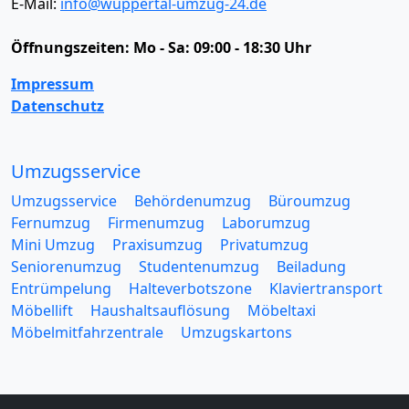
E-Mail:
info@wuppertal-umzug-24.de
Öffnungszeiten:
Mo - Sa: 09:00 - 18:30 Uhr
Impressum
Datenschutz
Umzugsservice
Umzugsservice
Behördenumzug
Büroumzug
Fernumzug
Firmenumzug
Laborumzug
Mini Umzug
Praxisumzug
Privatumzug
Seniorenumzug
Studentenumzug
Beiladung
Entrümpelung
Halteverbotszone
Klaviertransport
Möbellift
Haushaltsauflösung
Möbeltaxi
Möbelmitfahrzentrale
Umzugskartons