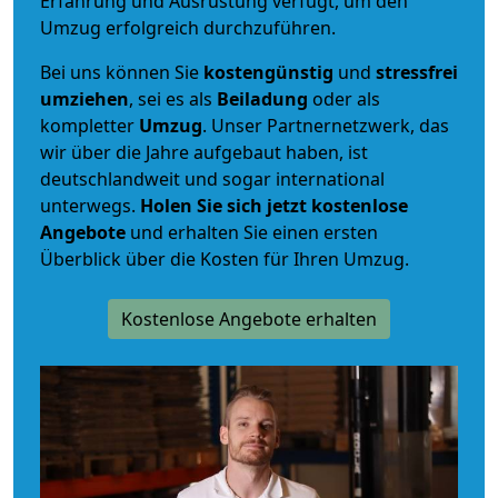
Erfahrung und Ausrüstung verfügt, um den
Umzug erfolgreich durchzuführen.
Bei uns können Sie
kostengünstig
und
stressfrei
umziehen
, sei es als
Beiladung
oder als
kompletter
Umzug
. Unser Partnernetzwerk, das
wir über die Jahre aufgebaut haben, ist
deutschlandweit und sogar international
unterwegs.
Holen Sie sich jetzt kostenlose
Angebote
und erhalten Sie einen ersten
Überblick über die Kosten für Ihren Umzug.
Kostenlose Angebote erhalten