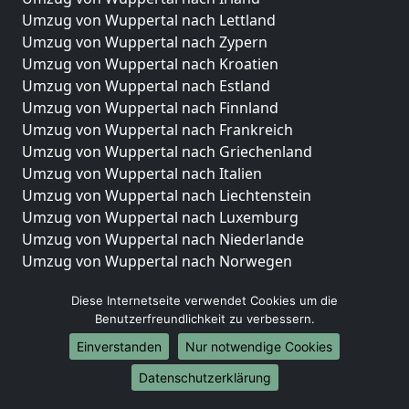
Umzug von Wuppertal nach Lettland
Umzug von Wuppertal nach Zypern
Umzug von Wuppertal nach Kroatien
Umzug von Wuppertal nach Estland
Umzug von Wuppertal nach Finnland
Umzug von Wuppertal nach Frankreich
Umzug von Wuppertal nach Griechenland
Umzug von Wuppertal nach Italien
Umzug von Wuppertal nach Liechtenstein
Umzug von Wuppertal nach Luxemburg
Umzug von Wuppertal nach Niederlande
Umzug von Wuppertal nach Norwegen
Umzüge-Deutschlandweit
Diese Internetseite verwendet Cookies um die
Benutzerfreundlichkeit zu verbessern.
Umzug von Wuppertal nach Berlin
Umzug von Wuppertal nach Hamburg
Einverstanden
Nur notwendige Cookies
Umzug von Wuppertal nach München
Datenschutzerklärung
Umzug von Wuppertal nach Köln