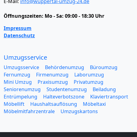
E-Mail:
info@wuppertal-umzug-24.de
Öffnungszeiten:
Mo - Sa: 09:00 - 18:30 Uhr
Impressum
Datenschutz
Umzugsservice
Umzugsservice
Behördenumzug
Büroumzug
Fernumzug
Firmenumzug
Laborumzug
Mini Umzug
Praxisumzug
Privatumzug
Seniorenumzug
Studentenumzug
Beiladung
Entrümpelung
Halteverbotszone
Klaviertransport
Möbellift
Haushaltsauflösung
Möbeltaxi
Möbelmitfahrzentrale
Umzugskartons