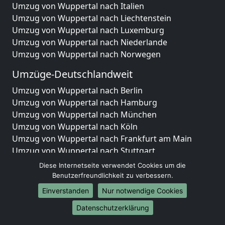
Umzug von Wuppertal nach Italien
Umzug von Wuppertal nach Liechtenstein
Umzug von Wuppertal nach Luxemburg
Umzug von Wuppertal nach Niederlande
Umzug von Wuppertal nach Norwegen
Umzüge-Deutschlandweit
Umzug von Wuppertal nach Berlin
Umzug von Wuppertal nach Hamburg
Umzug von Wuppertal nach München
Umzug von Wuppertal nach Köln
Umzug von Wuppertal nach Frankfurt am Main
Umzug von Wuppertal nach Stuttgart
Umzug von Wuppertal nach Düsseldorf
Diese Internetseite verwendet Cookies um die
Umzug von Wuppertal nach Leipzig
Benutzerfreundlichkeit zu verbessern.
Umzug von Wuppertal nach Dortmund
Einverstanden
Nur notwendige Cookies
Umzug von Wuppertal nach Essen
Datenschutzerklärung
Umzug von Wuppertal nach Bremen
Umzug von Wuppertal nach Dresden