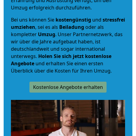
Erfahrung und Ausrüstung verfügt, um den
Umzug erfolgreich durchzuführen.
Bei uns können Sie
kostengünstig
und
stressfrei
umziehen
, sei es als
Beiladung
oder als
kompletter
Umzug
. Unser Partnernetzwerk, das
wir über die Jahre aufgebaut haben, ist
deutschlandweit und sogar international
unterwegs.
Holen Sie sich jetzt kostenlose
Angebote
und erhalten Sie einen ersten
Überblick über die Kosten für Ihren Umzug.
Kostenlose Angebote erhalten