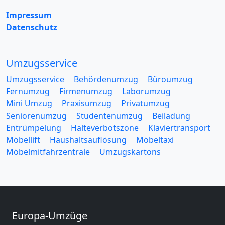
Impressum
Datenschutz
Umzugsservice
Umzugsservice
Behördenumzug
Büroumzug
Fernumzug
Firmenumzug
Laborumzug
Mini Umzug
Praxisumzug
Privatumzug
Seniorenumzug
Studentenumzug
Beiladung
Entrümpelung
Halteverbotszone
Klaviertransport
Möbellift
Haushaltsauflösung
Möbeltaxi
Möbelmitfahrzentrale
Umzugskartons
Europa-Umzüge