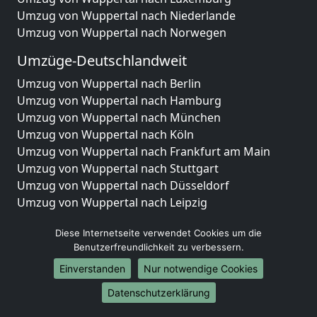
Umzug von Wuppertal nach Niederlande
Umzug von Wuppertal nach Norwegen
Umzüge-Deutschlandweit
Umzug von Wuppertal nach Berlin
Umzug von Wuppertal nach Hamburg
Umzug von Wuppertal nach München
Umzug von Wuppertal nach Köln
Umzug von Wuppertal nach Frankfurt am Main
Umzug von Wuppertal nach Stuttgart
Umzug von Wuppertal nach Düsseldorf
Umzug von Wuppertal nach Leipzig
Umzug von Wuppertal nach Dortmund
Diese Internetseite verwendet Cookies um die
Umzug von Wuppertal nach Essen
Benutzerfreundlichkeit zu verbessern.
Umzug von Wuppertal nach Bremen
Umzug von Wuppertal nach Dresden
Einverstanden
Nur notwendige Cookies
Umzug von Wuppertal nach Hannover
Datenschutzerklärung
Umzug von Wuppertal nach Nürnberg