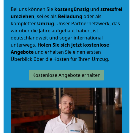
Bei uns können Sie
kostengünstig
und
stressfrei
umziehen
, sei es als
Beiladung
oder als
kompletter
Umzug
. Unser Partnernetzwerk, das
wir über die Jahre aufgebaut haben, ist
deutschlandweit und sogar international
unterwegs.
Holen Sie sich jetzt kostenlose
Angebote
und erhalten Sie einen ersten
Überblick über die Kosten für Ihren Umzug.
Kostenlose Angebote erhalten