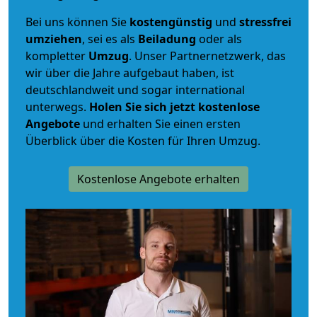
Bei uns können Sie
kostengünstig
und
stressfrei
umziehen
, sei es als
Beiladung
oder als
kompletter
Umzug
. Unser Partnernetzwerk, das
wir über die Jahre aufgebaut haben, ist
deutschlandweit und sogar international
unterwegs.
Holen Sie sich jetzt kostenlose
Angebote
und erhalten Sie einen ersten
Überblick über die Kosten für Ihren Umzug.
Kostenlose Angebote erhalten