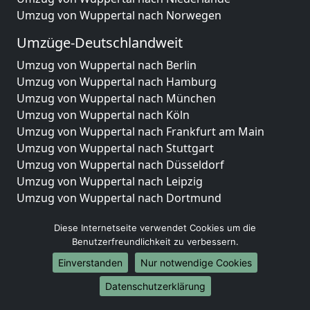
Umzug von Wuppertal nach Norwegen
Umzüge-Deutschlandweit
Umzug von Wuppertal nach Berlin
Umzug von Wuppertal nach Hamburg
Umzug von Wuppertal nach München
Umzug von Wuppertal nach Köln
Umzug von Wuppertal nach Frankfurt am Main
Umzug von Wuppertal nach Stuttgart
Umzug von Wuppertal nach Düsseldorf
Umzug von Wuppertal nach Leipzig
Umzug von Wuppertal nach Dortmund
Umzug von Wuppertal nach Essen
Diese Internetseite verwendet Cookies um die
Umzug von Wuppertal nach Bremen
Benutzerfreundlichkeit zu verbessern.
Umzug von Wuppertal nach Dresden
Umzug von Wuppertal nach Hannover
Einverstanden
Nur notwendige Cookies
Umzug von Wuppertal nach Nürnberg
Datenschutzerklärung
Umzug von Wuppertal nach Duisburg