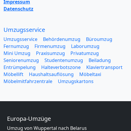
Impressum
Datenschutz
Umzugsservice
Umzugsservice
Behördenumzug
Büroumzug
Fernumzug
Firmenumzug
Laborumzug
Mini Umzug
Praxisumzug
Privatumzug
Seniorenumzug
Studentenumzug
Beiladung
Entrümpelung
Halteverbotszone
Klaviertransport
Möbellift
Haushaltsauflösung
Möbeltaxi
Möbelmitfahrzentrale
Umzugskartons
Europa-Umzüge
Umzug von Wuppertal nach Belarus