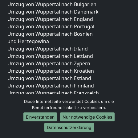
Umzug von Wuppertal nach Bulgarien
Umzug von Wuppertal nach Dänemark
Umzug von Wuppertal nach England
Umzug von Wuppertal nach Portugal
Umzug von Wuppertal nach Bosnien
und Herzegowina
Umzug von Wuppertal nach Irland
Umzug von Wuppertal nach Lettland
Umzug von Wuppertal nach Zypern
Umzug von Wuppertal nach Kroatien
Umzug von Wuppertal nach Estland
Umzug von Wuppertal nach Finnland
Umzug von Wuppertal nach Frankreich
Umzug von Wuppertal nach Griechenland
Diese Internetseite verwendet Cookies um die
Umzug von Wuppertal nach Italien
Benutzerfreundlichkeit zu verbessern.
Umzug von Wuppertal nach Liechtenstein
Einverstanden
Nur notwendige Cookies
Umzug von Wuppertal nach Luxemburg
Datenschutzerklärung
Umzug von Wuppertal nach Niederlande
Umzug von Wuppertal nach Norwegen