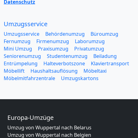
Datenschutz
Umzugsservice
Umzugsservice
Behördenumzug
Büroumzug
Fernumzug
Firmenumzug
Laborumzug
Mini Umzug
Praxisumzug
Privatumzug
Seniorenumzug
Studentenumzug
Beiladung
Entrümpelung
Halteverbotszone
Klaviertransport
Möbellift
Haushaltsauflösung
Möbeltaxi
Möbelmitfahrzentrale
Umzugskartons
Europa-Umzüge
Umzug von Wuppertal nach Belarus
Umzug von Wuppertal nach Belgien