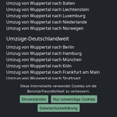
Umzug von Wuppertal nach Italien
Umzug von Wuppertal nach Liechtenstein
Umzug von Wuppertal nach Luxemburg
Umzug von Wuppertal nach Niederlande
Umzug von Wuppertal nach Norwegen
Umzüge-Deutschlandweit
Umzug von Wuppertal nach Berlin
Umzug von Wuppertal nach Hamburg
Umzug von Wuppertal nach München
Umzug von Wuppertal nach Köln
Umzug von Wuppertal nach Frankfurt am Main
Umzug von Wuppertal nach Stuttgart
Umzug von Wuppertal nach Düsseldorf
Diese Internetseite verwendet Cookies um die
Umzug von Wuppertal nach Leipzig
Benutzerfreundlichkeit zu verbessern.
Umzug von Wuppertal nach Dortmund
Einverstanden
Nur notwendige Cookies
Umzug von Wuppertal nach Essen
Datenschutzerklärung
Umzug von Wuppertal nach Bremen
Umzug von Wuppertal nach Dresden