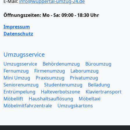
E-Mail:
info@wuppertal-umzug-24.de
Öffnungszeiten:
Mo - Sa: 09:00 - 18:30 Uhr
Impressum
Datenschutz
Umzugsservice
Umzugsservice
Behördenumzug
Büroumzug
Fernumzug
Firmenumzug
Laborumzug
Mini Umzug
Praxisumzug
Privatumzug
Seniorenumzug
Studentenumzug
Beiladung
Entrümpelung
Halteverbotszone
Klaviertransport
Möbellift
Haushaltsauflösung
Möbeltaxi
Möbelmitfahrzentrale
Umzugskartons