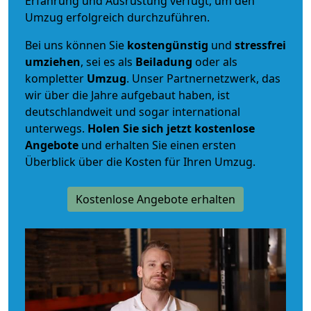
Erfahrung und Ausrüstung verfügt, um den
Umzug erfolgreich durchzuführen.
Bei uns können Sie
kostengünstig
und
stressfrei
umziehen
, sei es als
Beiladung
oder als
kompletter
Umzug
. Unser Partnernetzwerk, das
wir über die Jahre aufgebaut haben, ist
deutschlandweit und sogar international
unterwegs.
Holen Sie sich jetzt kostenlose
Angebote
und erhalten Sie einen ersten
Überblick über die Kosten für Ihren Umzug.
Kostenlose Angebote erhalten